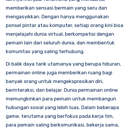
memberikan sensasi bermain yang seru dan
mengasyikkan. Dengan hanya menggunakan
ponsel pintar atau komputer, setiap orang kini bisa
menjelajahi dunia virtual, berkompetisi dengan
pemain lain dari seluruh dunia, dan membentuk
komunitas yang saling terhubung.
Di balik daya tarik utamanya yang berupa hiburan,
permainan online juga memberikan ruang bagi
banyak orang untuk mengekspresikan diri,
berinteraksi, dan belajar. Dunia permainan online
memungkinkan para pemain untuk membangun
hubungan sosial yang lebih luas. Dalam beberapa
game, terutama yang berfokus pada kerja tim,
para pemain saling berkomunikasi, bekerja sama,