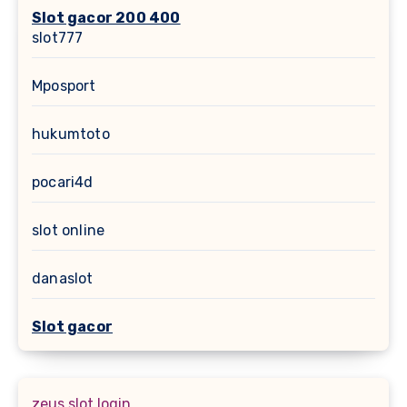
Slot gacor 200 400
slot777
Mposport
hukumtoto
pocari4d
slot online
danaslot
Slot gacor
zeus slot login