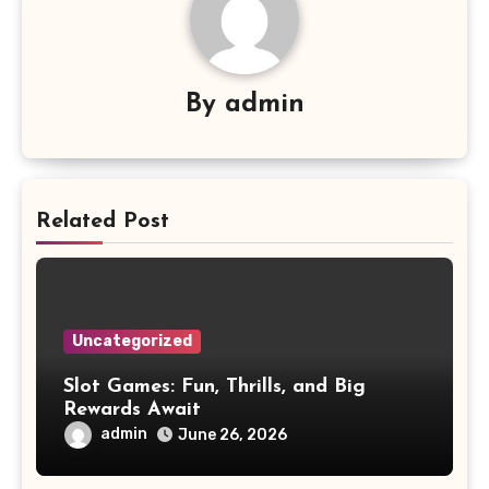
By
admin
Related Post
Uncategorized
Slot Games: Fun, Thrills, and Big
Rewards Await
admin
June 26, 2026