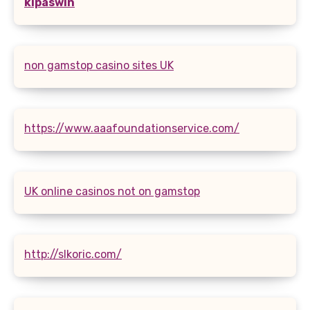
kipaswin
non gamstop casino sites UK
https://www.aaafoundationservice.com/
UK online casinos not on gamstop
http://slkoric.com/