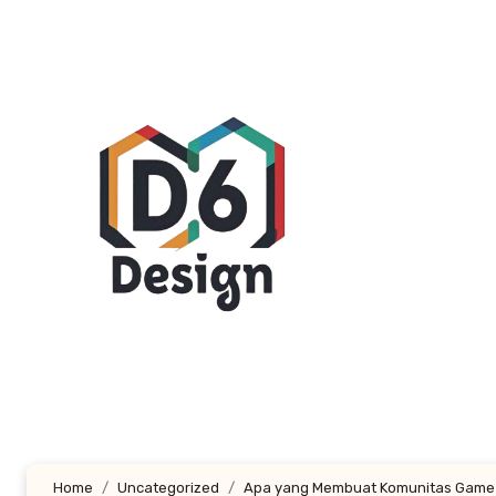
Skip
to
content
Home
Uncategorized
Apa yang Membuat Komunitas Game 