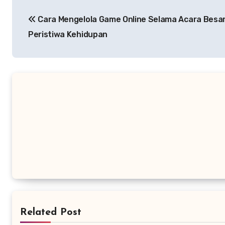
Post
Cara Mengelola Game Online Selama Acara Besa
navigation
Peristiwa Kehidupan
Related Post