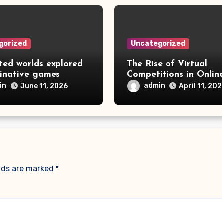
gorized
Uncategorized
ted worlds explored
The Rise of Virtual
ginative games
Competitions in Onlin
Gaming
in
admin
June 11, 2026
April 11, 20
elds are marked
*