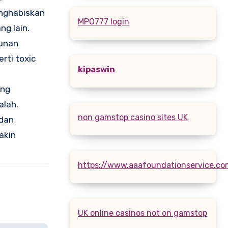
enghabiskan
MPO777 login
ng lain.
runan
rti toxic
kipaswin
ang
alah.
non gamstop casino sites UK
 dan
akin
https://www.aaafoundationservice.co
UK online casinos not on gamstop