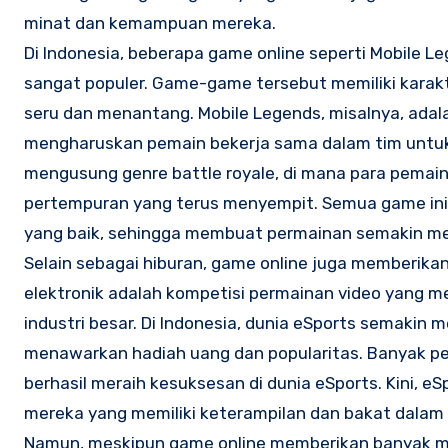
minat dan kemampuan mereka.
Di Indonesia, beberapa game online seperti Mobile Leg
sangat populer. Game-game tersebut memiliki kara
seru dan menantang. Mobile Legends, misalnya, adal
mengharuskan pemain bekerja sama dalam tim untuk 
mengusung genre battle royale, di mana para pemain
pertempuran yang terus menyempit. Semua game ini 
yang baik, sehingga membuat permainan semakin me
Selain sebagai hiburan, game online juga memberika
elektronik adalah kompetisi permainan video yang m
industri besar. Di Indonesia, dunia eSports semaki
menawarkan hadiah uang dan popularitas. Banyak pe
berhasil meraih kesuksesan di dunia eSports. Kini, 
mereka yang memiliki keterampilan dan bakat dalam
Namun, meskipun game online memberikan banyak ma