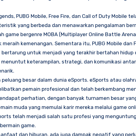
ends, PUBG Mobile, Free Fire, dan Call of Duty Mobile te
kteristik yang berbeda dan menawarkan pengalaman ber
ah game bergenre MOBA (Multiplayer Online Battle Arena
meraih kemenangan. Sementara itu, PUBG Mobile dan Fr
 bertarung untuk menjadi yang terakhir bertahan hidup
menuntut keterampilan, strategi, dan komunikasi anta
narik.
n peluang besar dalam dunia eSports. eSports atau olah
elibatkan pemain profesional dan telah berkembang men
n mendapat perhatian, dengan banyak turnamen besar yan
main muda yang memulai karir mereka melalui game onl
eSports telah menjadi salah satu profesi yang menguntun
 bermain game.
nfaat dan hiburan, ada juga dampak negatif yang perl