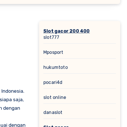
Slot gacor 200 400
slot777
Mposport
hukumtoto
pocari4d
slot online
siapa saja,
un dengan
danaslot
suai dengan