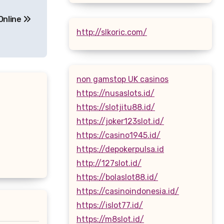
Online
http://slkoric.com/
non gamstop UK casinos
https://nusaslots.id/
https://slotjitu88.id/
https://joker123slot.id/
https://casino1945.id/
https://depokerpulsa.id
http://127slot.id/
https://bolaslot88.id/
https://casinoindonesia.id/
https://islot77.id/
https://m8slot.id/