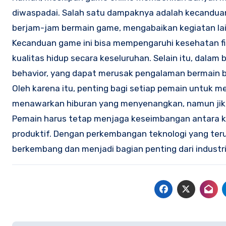
diwaspadai. Salah satu dampaknya adalah kecandua
berjam-jam bermain game, mengabaikan kegiatan lain s
Kecanduan game ini bisa mempengaruhi kesehatan fis
kualitas hidup secara keseluruhan. Selain itu, dalam b
behavior, yang dapat merusak pengalaman bermain b
Oleh karena itu, penting bagi setiap pemain untuk
menawarkan hiburan yang menyenangkan, namun jika
Pemain harus tetap menjaga keseimbangan antara ke
produktif. Dengan perkembangan teknologi yang terus
berkembang dan menjadi bagian penting dari industri