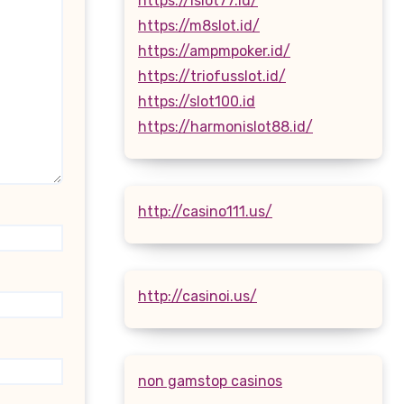
https://islot77.id/
https://m8slot.id/
https://ampmpoker.id/
https://triofusslot.id/
https://slot100.id
https://harmonislot88.id/
http://casino111.us/
http://casinoi.us/
non gamstop casinos