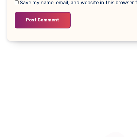
Save my name, email, and website in this browser 